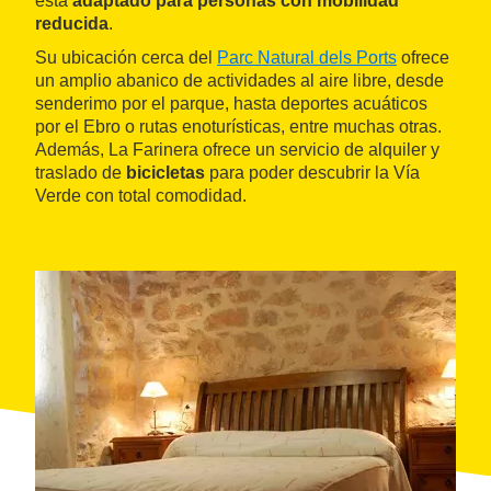
está
adaptado para personas con mobilidad
reducida
.
Su ubicación cerca del
Parc Natural dels Ports
ofrece
un amplio abanico de actividades al aire libre, desde
senderimo por el parque, hasta deportes acuáticos
por el Ebro o rutas enoturísticas, entre muchas otras.
Además, La Farinera ofrece un servicio de alquiler y
traslado de
bicicletas
para poder descubrir la Vía
Verde con total comodidad.