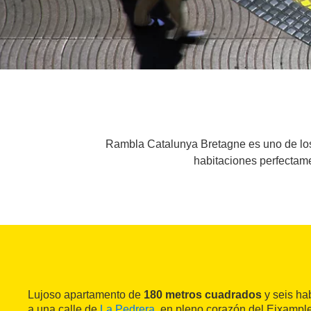
Rambla Catalunya Bretagne es uno de los 
habitaciones perfectame
Lujoso apartamento de
180 metros cuadrados
y seis ha
a una calle de
La Pedrera
, en pleno corazón del Eixampl