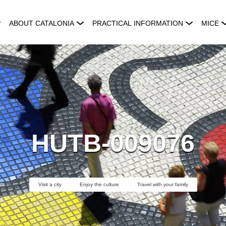
ABOUT CATALONIA
PRACTICAL INFORMATION
MICE
HUTB-009076
Visit a city
Enjoy the culture
Travel with your family