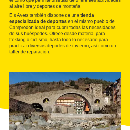
entorno que permite disfrutar de diferentes actividades
al aire libre y deportes de montaña.
Els Avets también dispone de una
tienda
especializada de deportes
en el mismo pueblo de
Camprodon ideal para cubrir todas las necesidades
de sus huéspedes. Ofrece desde material para
trekking o ciclismo, hasta todo lo necesario para
practicar diversos deportes de invierno, así como un
taller de reparación.