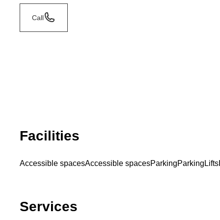
Call
Facilities
Accessible spaces
Accessible spaces
Parking
Parking
Lifts
Services