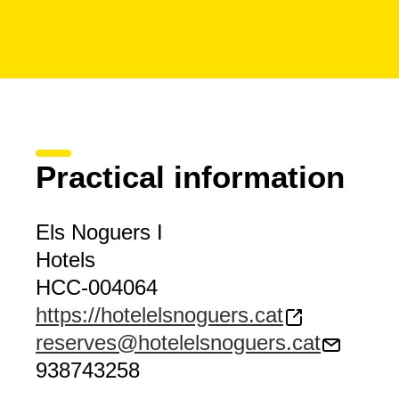
Practical information
Els Noguers I
Hotels
HCC-004064
https://hotelelsnoguers.cat
reserves@hotelelsnoguers.cat
938743258