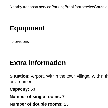
Nearby transport service
Parking
Breakfast service
Cards a
Equipment
Televisions
Extra information
Situation:
Airport, Within the town village, Within t
environment
Capacity:
53
Number of single rooms:
7
Number of double rooms:
23