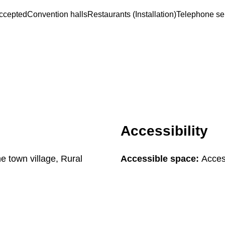
ccepted
Convention halls
Restaurants (Installation)
Telephone se
Accessibility
he town village, Rural
Accessible space:
Acces