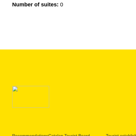
Number of suites:
0
Recommendations
Catalan Tourist Board
Tourist establi