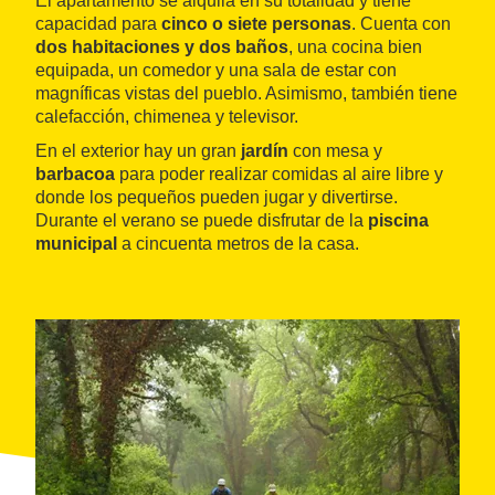
El apartamento se alquila en su totalidad y tiene
capacidad para
cinco o siete personas
. Cuenta con
dos habitaciones y dos baños
, una cocina bien
equipada, un comedor y una sala de estar con
magníficas vistas del pueblo. Asimismo, también tiene
calefacción, chimenea y televisor.
En el exterior hay un gran
jardín
con mesa y
barbacoa
para poder realizar comidas al aire libre y
donde los pequeños pueden jugar y divertirse.
Durante el verano se puede disfrutar de la
piscina
municipal
a cincuenta metros de la casa.