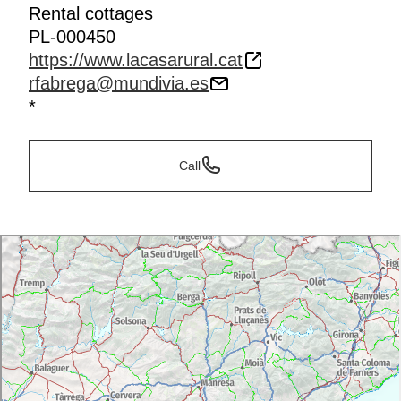
Rental cottages
PL-000450
https://www.lacasarural.cat
rfabrega@mundivia.es
*
Call