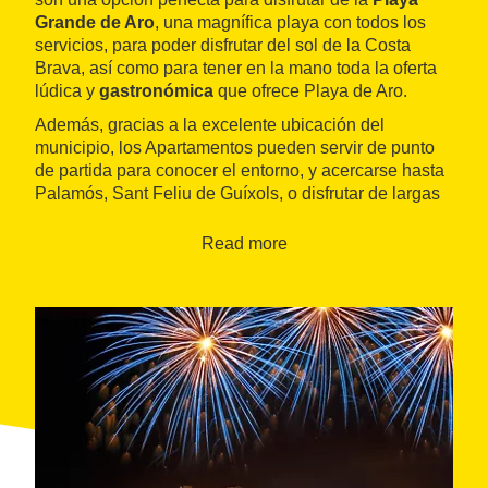
Grande de Aro
, una magnífica playa con todos los
servicios, para poder disfrutar del sol de la Costa
Brava, así como para tener en la mano toda la oferta
lúdica y
gastronómica
que ofrece Playa de Aro.
Además, gracias a la excelente ubicación del
municipio, los Apartamentos pueden servir de punto
de partida para conocer el entorno, y acercarse hasta
Palamós, Sant Feliu de Guíxols, o disfrutar de largas
caminatas por el
Camí de Ronda
.
Read more