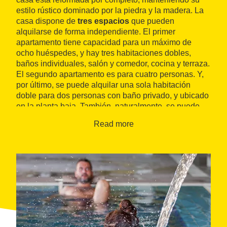
estilo rústico dominado por la piedra y la madera. La
casa dispone de
tres espacios
que pueden
alquilarse de forma independiente. El primer
apartamento tiene capacidad para un máximo de
ocho huéspedes, y hay tres habitaciones dobles,
baños individuales, salón y comedor, cocina y terraza.
El segundo apartamento es para cuatro personas. Y,
por último, se puede alquilar una sola habitación
doble para dos personas con baño privado, y ubicado
en la planta baja. También, naturalmente, se puede
alquilar la casa entera.
Read more
Por su excelente situación, Can Sulo es una
excelente opción para descubrir la
Ruta del Císter
, y
la imponente arquitectura de los
monasterios
de
componen la ruta y que hacen que sea uno de los
mejores itinerarios culturales de Catalunya.