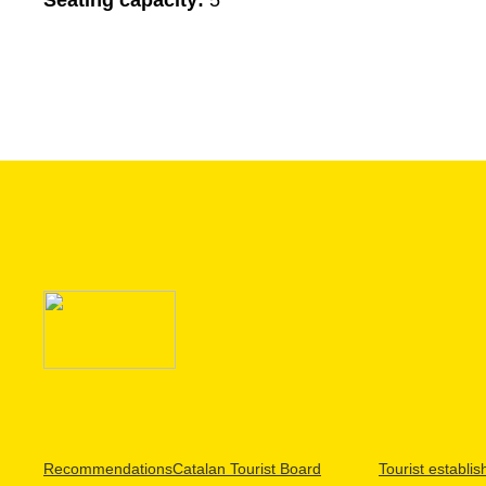
Seating capacity:
5
Recommendations
Catalan Tourist Board
Tourist establi