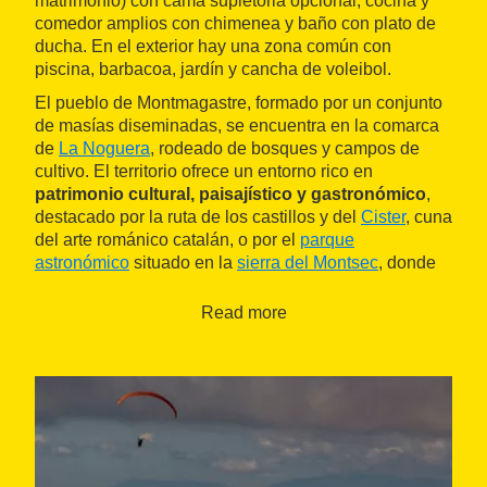
matrimonio) con cama supletoria opcional, cocina y
comedor amplios con chimenea y baño con plato de
ducha. En el exterior hay una zona común con
piscina, barbacoa, jardín y cancha de voleibol.
El pueblo de Montmagastre, formado por un conjunto
de masías diseminadas, se encuentra en la comarca
de
La Noguera
, rodeado de bosques y campos de
cultivo. El territorio ofrece un entorno rico en
patrimonio cultural, paisajístico y gastronómico
,
destacado por la ruta de los castillos y del
Cister
, cuna
del arte románico catalán, o por el
parque
astronómico
situado en la
sierra del Montsec
, donde
también se pueden realizar diversas actividades de
aventura como la espeleología o la escalada.
Read more