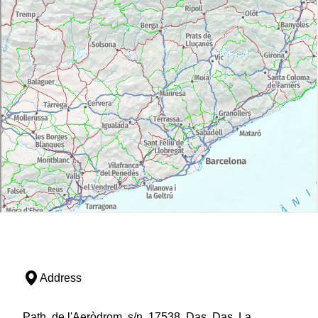
Address
Path, de l'Aeròdrom, s/n, 17538, Das, Das, La