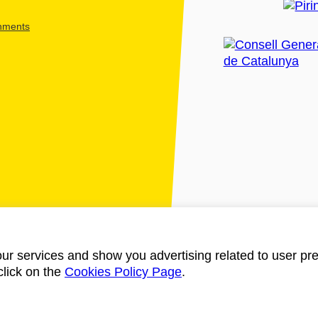
shments
ur services and show you advertising related to user pre
click on the
Cookies Policy Page
.