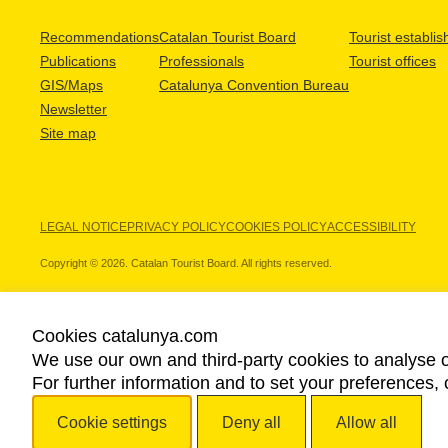
Recommendations
Catalan Tourist Board
Tourist establi
Publications
Professionals
Tourist offices
GIS/Maps
Catalunya Convention Bureau
Newsletter
Site map
LEGAL NOTICE
PRIVACY POLICY
COOKIES POLICY
ACCESSIBILITY
Copyright © 2026. Catalan Tourist Board. All rights reserved.
Cookies catalunya.com
We use our own and third-party cookies to analyse o
OUR PARTNERS
For further information and to set your preferences, 
Cookie settings
Deny all
Allow all