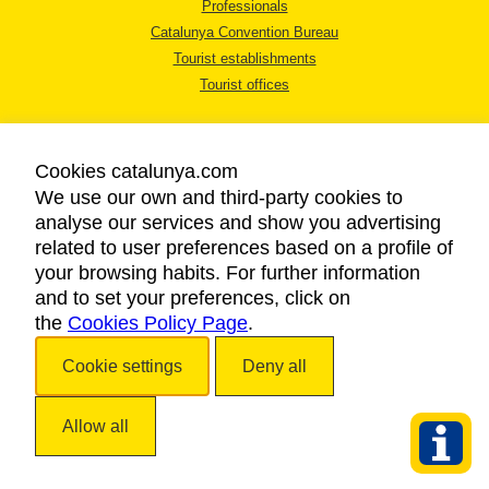
Professionals
Catalunya Convention Bureau
Tourist establishments
Tourist offices
Cookies catalunya.com
We use our own and third-party cookies to
analyse our services and show you advertising
LEGAL NOTICE
related to user preferences based on a profile of
PRIVACY POLICY
your browsing habits. For further information
COOKIES POLICY
and to set your preferences, click on
the
Cookies Policy Page
ACCESSIBILITY
.
Cookie settings
Deny all
Copyright © 2026. Catalan Tourist Board. All rights reserved.
Allow all