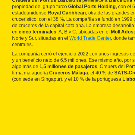
Creuers del Port de Barcelona
pertenece a
Barcelona 
propiedad del grupo turco
Global Ports Holding
, con el 
estadounidense
Royal Caribbean
, otra de las grandes 
crucerístico, con el 38 %. La compañía se fundó en 1999 p
de cruceros de la capital catalana. La empresa desarrolla
en
cinco terminales
: A, B y C, ubicadas en el
Moll Adoss
Norte y Sur, situadas en el
World Trade Center
, donde tam
centrales.
La compañía cerró el ejercicio 2022 con unos ingresos d
y un beneficio neto de 6,5 millones. Ese mismo año, por 
algo más de
1,5 millones de pasajeros
. Creuers del Port
firma malagueña
Cruceros Málaga
, el 40 % de
SATS-Cre
(con sede en Singapur), y el 10 % de la portuguesa
Lisbo