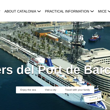
ABOUT CATALONIA
PRACTICAL INFORMATION
MICE
rs del Port de Bar
Enjoy the sea
Visit a city
Travel with your family