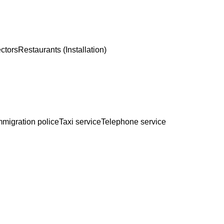
ctors
Restaurants (Installation)
mmigration police
Taxi service
Telephone service