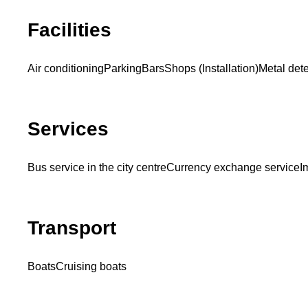
Facilities
Air conditioning
Parking
Bars
Shops (Installation)
Metal dete
Services
Bus service in the city centre
Currency exchange service
I
Transport
Boats
Cruising boats