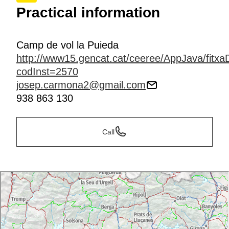
Practical information
Camp de vol la Puieda
http://www15.gencat.cat/ceeree/AppJava/fitxaD
codInst=2570
josep.carmona2@gmail.com
938 863 130
Call