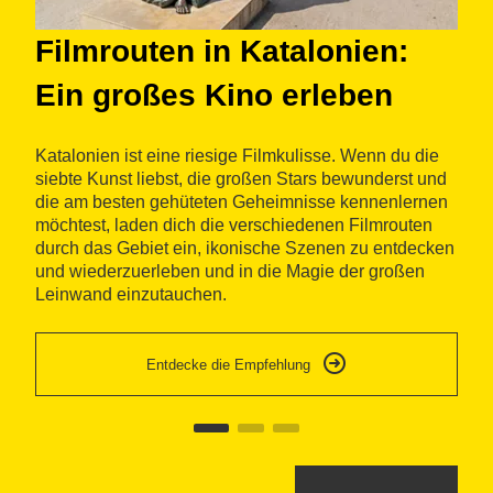
Filmrouten in Katalonien:
R
Ein großes Kino erleben
d
Katalonien ist eine riesige Filmkulisse. Wenn du die
Di
siebte Kunst liebst, die großen Stars bewunderst und
gr
die am besten gehüteten Geheimnisse kennenlernen
wi
möchtest, laden dich die verschiedenen Filmrouten
Ga
durch das Gebiet ein, ikonische Szenen zu entdecken
fo
und wiederzuerleben und in die Magie der großen
ih
Leinwand einzutauchen.
Entdecke die Empfehlung