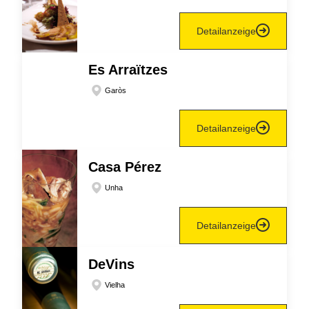
Detailanzeige
Es Arraïtzes
Garòs
Detailanzeige
Casa Pérez
Unha
Detailanzeige
DeVins
Vielha