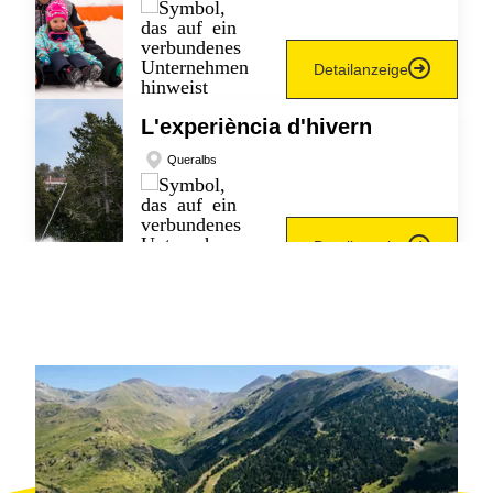
Detailanzeige
L'experiència d'hivern
Queralbs
Detailanzeige
Shinrin Yoku: Waldbaden
in Mas Campassol
Sant Feliu de Pallerols
Detailanzeige