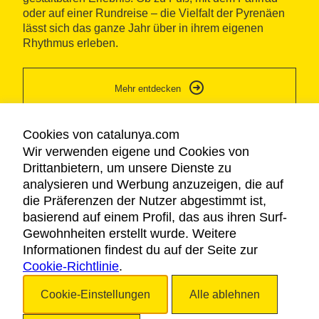
oder auf einer Rundreise – die Vielfalt der Pyrenäen
L'Orri del Pallars
lässt sich das ganze Jahr über in ihrem eigenen
Rhythmus erleben.
Sort
Mehr entdecken
Detailanzeige
Cookies von catalunya.com
Descobreix La Molina!
Wir verwenden eigene und Cookies von
La Molina
Drittanbietern, um unsere Dienste zu
analysieren und Werbung anzuzeigen, die auf
die Präferenzen der Nutzer abgestimmt ist,
basierend auf einem Profil, das aus ihren Surf-
Detailanzeige
Gewohnheiten erstellt wurde. Weitere
Gute Erholung in den
Informationen findest du auf der Seite zur
Pugeu al Tren del Ciment
Cookie-Richtlinie
.
Pyrenäen von Katalonien
La Pobla de Lillet
Cookie-Einstellungen
Alle ablehnen