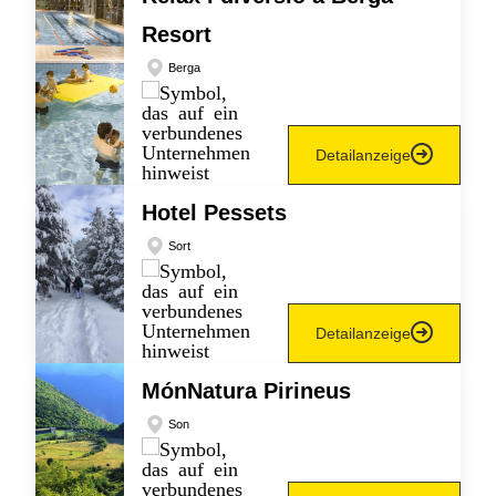
Resort
Berga
Detailanzeige
Hotel Pessets
Sort
Detailanzeige
MónNatura Pirineus
Son