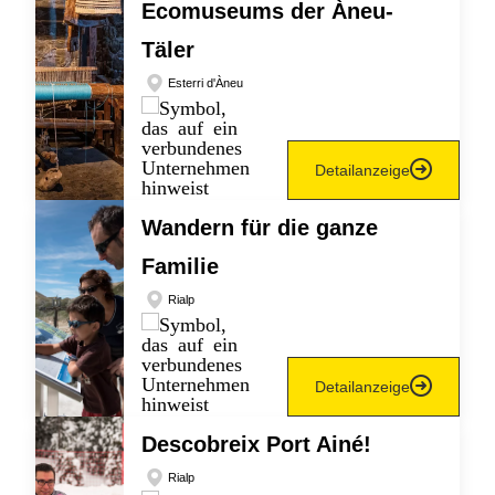
Ecomuseums der Àneu-
Täler
Esterri d'Àneu
Detailanzeige
Wandern für die ganze
Familie
Rialp
Detailanzeige
Descobreix Port Ainé!
Rialp