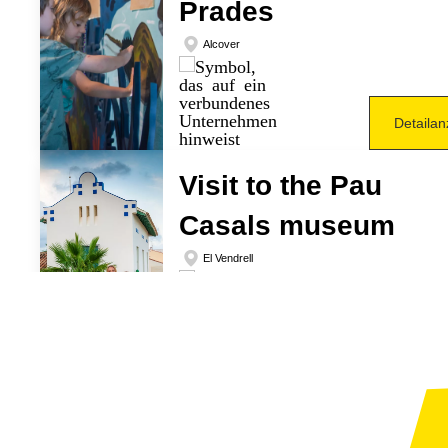
Prades
Alcover
Detailan
Visit to the Pau
Casals museum
El Vendrell
Detailan
Möchten Sie den
Fluss Ebro auf die