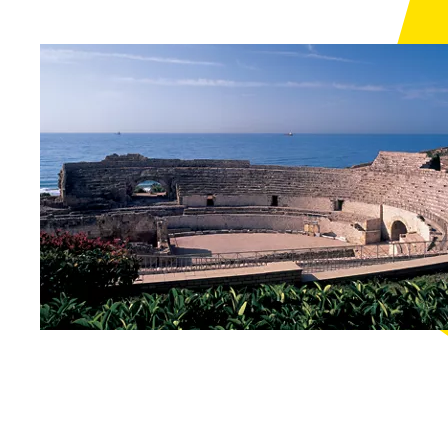
authentischste Art
und Weise
kennenlernen?
Salou
Detailan
Die Welt der
Geschwindigkeit im
Ferrari-Land
Salou