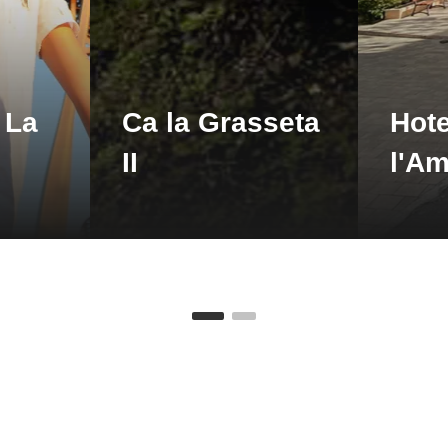
zeige
 La
Ca la Grasseta
Hote
II
l'A
i
zeige