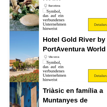
Barcelona
Detailan
Hotel Gold River by
PortAventura World
Vila-seca
Detailan
Triàsic en família a
Muntanyes de