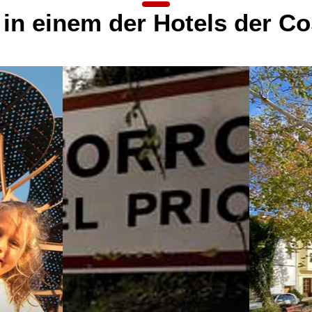
in einem der Hotels der C
zeige
zeige
i