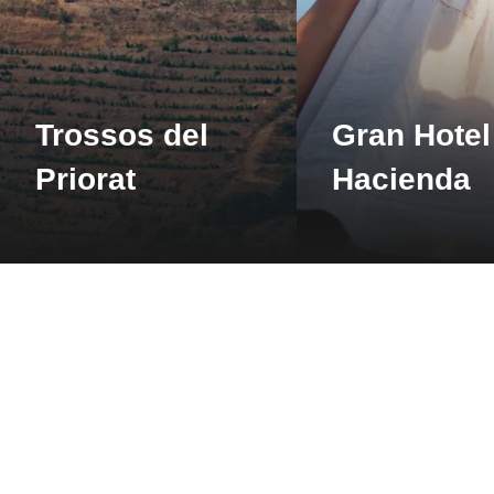
Detailan
Besuch und
Trossos del
Gran Hotel
Verkostung
Priorat
Hacienda
zwischen den
Weinbergen von
Cellers de Scala De
Escaladei
Detailan
Cultura ecològica