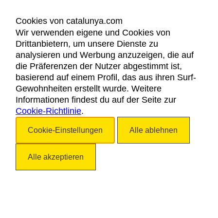
Detailanzeige
Cookies von catalunya.com
Wir verwenden eigene und Cookies von
Arts Barcelona
Drittanbietern, um unsere Dienste zu
Barcelona
analysieren und Werbung anzuzeigen, die auf
die Präferenzen der Nutzer abgestimmt ist,
basierend auf einem Profil, das aus ihren Surf-
Gewohnheiten erstellt wurde. Weitere
Detailanzeige
Informationen findest du auf der Seite zur
Cookie-Richtlinie
.
Evenia Rosselló
Cookie-Einstellungen
Barcelona
Alle ablehnen
Alle akzeptieren
Detailanzeige
Barnishing in ports
Horta de Sant Joan
Wohin soll die Reise gehen?