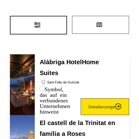
Alàbriga HotelHome
Suites
Sant Feliu de Guíxols
Detailanzeige
El castell de la Trinitat en
família a Roses