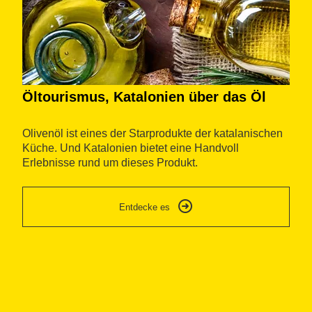
Öltourismus, Katalonien über das Öl
W
a
Olivenöl ist eines der Starprodukte der katalanischen
k
Küche. Und Katalonien bietet eine Handvoll
Erlebnisse rund um dieses Produkt.
Ma
ma
Entdecke es
u
an
Ru
Üb
vo
au