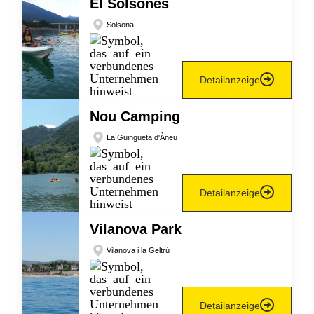
El Solsonès
Solsona
Detailanzeige
Nou Camping
La Guingueta d'Àneu
Detailanzeige
Vilanova Park
Vilanova i la Geltrú
Detailanzeige