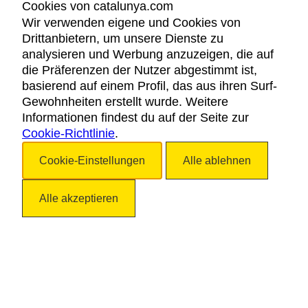
Cookies von catalunya.com
Magst Du das Land?
Wir verwenden eigene und Cookies von
Drittanbietern, um unsere Dienste zu
Detailanzeige
analysieren und Werbung anzuzeigen, die auf
die Präferenzen der Nutzer abgestimmt ist,
Alfacs
basierend auf einem Profil, das aus ihren Surf-
Gewohnheiten erstellt wurde. Weitere
Alcanar
Informationen findest du auf der Seite zur
Cookie-Richtlinie
.
Cookie-Einstellungen
Alle ablehnen
Detailanzeige
Conca de Ter
Alle akzeptieren
Vilallonga de Ter
Can Gual la Caseta
Detailanzeige
Càmping Cala Pola