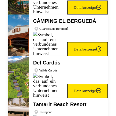
Detailanzeige
CÀMPING EL BERGUEDÀ
Guardiola de Berguedà
Detailanzeige
Del Cardós
Vall de Cardós
Detailanzeige
Tamarit Beach Resort
Tarragona