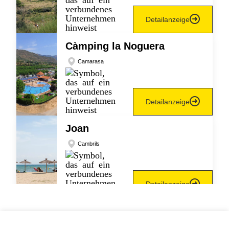
Detailanzeige
Càmping la Noguera
Camarasa
Detailanzeige
Joan
Cambrils
Detailanzeige
Las Palmeras
Sant Pere Pescador