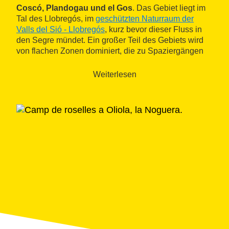
Coscó, Plandogau und el Gos
. Das Gebiet liegt im
Tal des Llobregós, im
geschützten Naturraum der
Valls del Sió - Llobregós
, kurz bevor dieser Fluss in
den Segre mündet. Ein großer Teil des Gebiets wird
von flachen Zonen dominiert, die zu Spaziergängen
durch Felder und Wälder einladen. Es gibt auch
einige Gebirgszüge, wie etwa den Siscar oder die
Weiterlesen
Gebirgen von Castellar und Pitxell.
Oliola ist auch Teil der
Route von Ponts und dem
Mittleren Segre
, einem Weg, der innerhalb der
Routen der Grafen von Urgell eingeordnet ist.