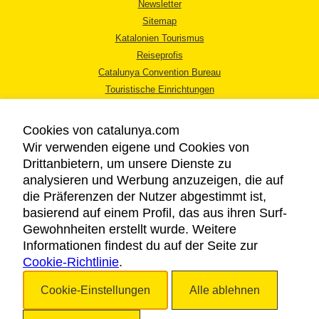
Newsletter
Sitemap
Katalonien Tourismus
Reiseprofis
Catalunya Convention Bureau
Touristische Einrichtungen
Tourismusbüros
Cookies von catalunya.com
Wir verwenden eigene und Cookies von
Drittanbietern, um unsere Dienste zu
analysieren und Werbung anzuzeigen, die auf
die Präferenzen der Nutzer abgestimmt ist,
RECHTLICHER HINWEIS
basierend auf einem Profil, das aus ihren Surf-
DATENSCHUTZICHTLINIE
Gewohnheiten erstellt wurde. Weitere
COOKIES
Informationen findest du auf der Seite zur
Cookie-Richtlinie
BARRIEREFREIHEIT
.
Cookie-Einstellungen
Alle ablehnen
Copyright © 2026. Katalonien Tourismus. Alle Rechte vorbehalten