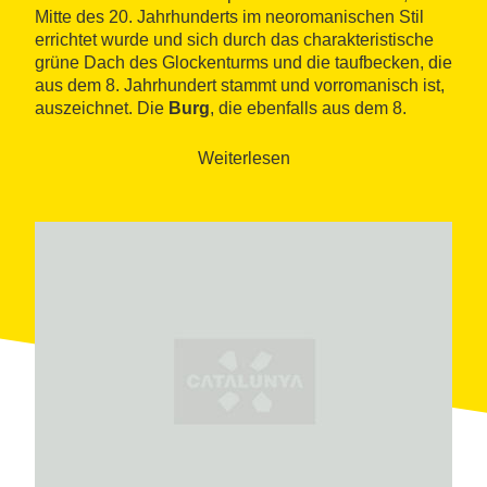
Mitte des 20. Jahrhunderts im neoromanischen Stil
errichtet wurde und sich durch das charakteristische
grüne Dach des Glockenturms und die taufbecken, die
aus dem 8. Jahrhundert stammt und vorromanisch ist,
auszeichnet. Die
Burg
, die ebenfalls aus dem 8.
Jahrhundert stammt, obwohl sie zahlreiche
Modifikationen erfahren hat, ist Privatbesitz und kann
Weiterlesen
nicht besichtigt werden.
Kunst- und Kulturbegeisterte können Ausstellungen,
Vorträge, Präsentationen und Konzerte im
Espai d'Art
les Quintanes
genießen, einer Kunstgalerie, die sich
in dem ehemaligen Weinkeller des Anwesens El Mas
befindet. Wer hingegen eine Weile der Ruhe
genießen möchte, kann dies im Schatten des riesigen
Lentiske im
Garten von Oriol Martorell
tun.