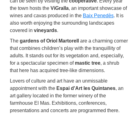
can be seen by visiting the
cooperative
. Every year
the town hosts the
ViGralla
, an important showcase of
wines and cavas produced in the
Baix Penedès
. It is
also worth enjoying the surrounding landscapes
covered in
vineyards
.
The
gardens of Oriol Martorell
are a charming corner
that combines children’s play with the tranquillity of
adults. It stands out for its vegetation and, especially,
for a spectacular specimen of
mastic tree
, a shrub
that here has acquired tree-like dimensions.
Lovers of culture and art have an unmissable
appointment with the
Espai d'Art les Quintanes
, an
art gallery located in the former winery of the
farmhouse El Mas. Exhibitions, conferences,
presentations and concerts are programmed there.