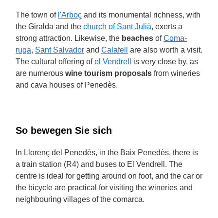
The town of
l'Arboç
and its monumental richness, with
the Giralda and the
church of Sant Julià
, exerts a
strong attraction. Likewise, the
beaches
of
Coma-
ruga
,
Sant Salvador
and
Calafell
are also worth a visit.
The cultural offering of
el Vendrell
is very close by, as
are numerous
wine tourism proposals
from wineries
and cava houses of Penedès.
So bewegen Sie sich
In Llorenç del Penedès, in the Baix Penedès, there is
a train station (R4) and buses to El Vendrell. The
centre is ideal for getting around on foot, and the car or
the bicycle are practical for visiting the wineries and
neighbouring villages of the comarca.