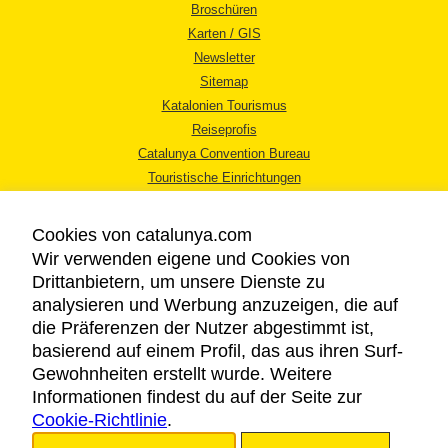
Broschüren
Karten / GIS
Newsletter
Sitemap
Katalonien Tourismus
Reiseprofis
Catalunya Convention Bureau
Touristische Einrichtungen
Tourismusbüros
Cookies von catalunya.com
Wir verwenden eigene und Cookies von
Drittanbietern, um unsere Dienste zu
analysieren und Werbung anzuzeigen, die auf
die Präferenzen der Nutzer abgestimmt ist,
RECHTLICHER HINWEIS
basierend auf einem Profil, das aus ihren Surf-
DATENSCHUTZICHTLINIE
Gewohnheiten erstellt wurde. Weitere
COOKIES
Informationen findest du auf der Seite zur
Cookie-Richtlinie
BARRIEREFREIHEIT
.