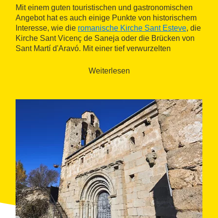
Mit einem guten touristischen und gastronomischen
Angebot hat es auch einige Punkte von historischem
Interesse, wie die
romanische Kirche Sant Esteve
, die
Kirche Sant Vicenç de Saneja oder die Brücken von
Sant Martí d'Aravó. Mit einer tief verwurzelten
Landwirtschafts- und Viehzuchttradition ist es ein
guter Ort sowohl für
aktive und Familienurlaube
als
Weiterlesen
auch, um eine ruhige und entspannende Zeit inmitten
wilder und einzigartiger Landschaften zu verbringen.