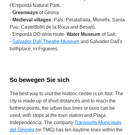
l’Empordà Natural Park.
-
Greenways
of Girona
-
Medieval villages
: Pals, Peratallada, Monells, Santa
Pau, Castellfollit de la Roca and Besalú.
- Empordà DO wine route-
Water Museum
of Salt.
-
Salvador Dalí Theatre-Museum
and Salvador Dalí's
birthplace, in Figueres.
So bewegen Sie sich
The best way to visit the historic centre is on foot. The
city is made up of short distances and to reach the
furthest points, the urban bus lines or taxis can be
used, with stops at the train station and Plaça
Independència. The company
Transports Municipals
del Gironès
(or TMG) has ten daytime lines within the