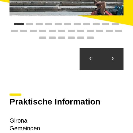
Almoina (13. Jahrhundert), das
Casa Agullana
(16.
bis 17. Jahrhundert), den alten
Pfalz von Caramany
(16. bis 18. Jahrhundert), die modernistische
Farinera
Teixidor
(1910-1918) oder das Casa Teixidor „La
Punxa“ (1918), von dem modernistischen und
noucentistischen Architekten aus Girona, Rafael
Masó.
Aber der Reiz von Girona beschränkt sich nicht nur
auf Geschichte oder Architektur. Der
Parc de la
Devesa
ist einer der angenehmsten städtischen
Grünflächen Kataloniens und die zahlreichen Museen
der Stadt ergänzen das breite kulturelle Angebot das
ganze Jahr über.
Praktische Information
Girona
Gemeinden