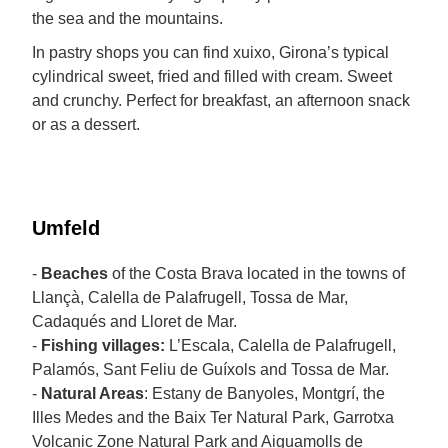
the sea and the mountains.
In pastry shops you can find xuixo, Girona’s typical
cylindrical sweet, fried and filled with cream. Sweet
and crunchy. Perfect for breakfast, an afternoon snack
or as a dessert.
Umfeld
-
Beaches
of the Costa Brava located in the towns of
Llançà, Calella de Palafrugell, Tossa de Mar,
Cadaqués and Lloret de Mar.
-
Fishing villages:
L’Escala, Calella de Palafrugell,
Palamós, Sant Feliu de Guíxols and Tossa de Mar.
-
Natural Areas
: Estany de Banyoles, Montgrí, the
Illes Medes and the Baix Ter Natural Park, Garrotxa
Volcanic Zone Natural Park and Aiguamolls de