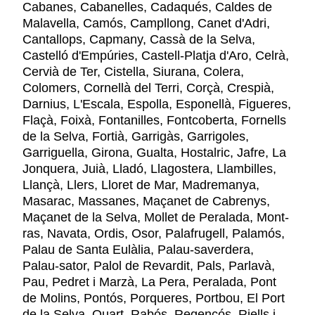
Cabanes, Cabanelles, Cadaqués, Caldes de
Malavella, Camós, Campllong, Canet d'Adri,
Cantallops, Capmany, Cassà de la Selva,
Castelló d'Empúries, Castell-Platja d'Aro, Celrà,
Cervià de Ter, Cistella, Siurana, Colera,
Colomers, Cornellà del Terri, Corçà, Crespià,
Darnius, L'Escala, Espolla, Esponellà, Figueres,
Flaçà, Foixà, Fontanilles, Fontcoberta, Fornells
de la Selva, Fortià, Garrigàs, Garrigoles,
Garriguella, Girona, Gualta, Hostalric, Jafre, La
Jonquera, Juià, Lladó, Llagostera, Llambilles,
Llançà, Llers, Lloret de Mar, Madremanya,
Masarac, Massanes, Maçanet de Cabrenys,
Maçanet de la Selva, Mollet de Peralada, Mont-
ras, Navata, Ordis, Osor, Palafrugell, Palamós,
Palau de Santa Eulàlia, Palau-saverdera,
Palau-sator, Palol de Revardit, Pals, Parlavà,
Pau, Pedret i Marzà, La Pera, Peralada, Pont
de Molins, Pontós, Porqueres, Portbou, El Port
de la Selva, Quart, Rabós, Regencós, Riells i