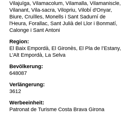
Vilajuïga, Vilamacolum, Vilamalla, Vilamaniscle,
Vilanant, Vila-sacra, Vilopriu, Vilobí d'Onyar,
Biure, Cruïlles, Monells i Sant Sadurní de
l'Heura, Forallac, Sant Julià del Llor i Bonmatí,
Calonge i Sant Antoni
Region:
El Baix Empordà, El Gironès, El Pla de l’Estany,
L'Alt Empordà, La Selva
Bevölkerung:
648087
Verlängerung:
3612
Werbeeinheit:
Patronat de Turisme Costa Brava Girona