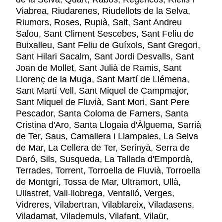
Viabrea, Riudarenes, Riudellots de la Selva,
Riumors, Roses, Rupià, Salt, Sant Andreu
Salou, Sant Climent Sescebes, Sant Feliu de
Buixalleu, Sant Feliu de Guíxols, Sant Gregori,
Sant Hilari Sacalm, Sant Jordi Desvalls, Sant
Joan de Mollet, Sant Julià de Ramis, Sant
Llorenç de la Muga, Sant Martí de Llémena,
Sant Martí Vell, Sant Miquel de Campmajor,
Sant Miquel de Fluvià, Sant Mori, Sant Pere
Pescador, Santa Coloma de Farners, Santa
Cristina d'Aro, Santa Llogaia d'Àlguema, Sarrià
de Ter, Saus, Camallera i Llampaies, La Selva
de Mar, La Cellera de Ter, Serinyà, Serra de
Daró, Sils, Susqueda, La Tallada d'Empordà,
Terrades, Torrent, Torroella de Fluvià, Torroella
de Montgrí, Tossa de Mar, Ultramort, Ullà,
Ullastret, Vall-llobrega, Ventalló, Verges,
Vidreres, Vilabertran, Vilablareix, Viladasens,
Viladamat, Vilademuls, Vilafant, Vilaür,