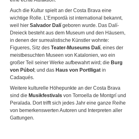
Auch die Kultur spielt an der Costa Brava eine
wichtige Rolle. L’Empordà ist international bekannt,
weil hier
Salvador Dalí
geboren wurde. Das Dalí-
Dreieck besteht aus dem Museum und den Häusern,
in denen der surrealistische Künstler wohnte:
Figueres, Sitz des
Teater-Museums Dalí
, eines der
meistbesuchten Museen von Katalonien, wo ein
großer Teil seiner Werke aufbewahrt wird; die
Burg
von Púbol
; und das
Haus von Portlligat
in
Cadaqués.
Weitere kulturelle Höhepunkte an der Costa Brava
sind die
Musikfestivals
von Torroella de Montgrí und
Peralada. Dort trifft sich jedes Jahr eine ganze Reihe
von bemerkenswerten Autoren und Interpreten aller
Gattungen.