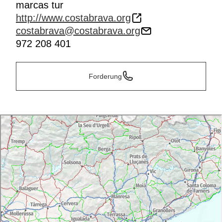
marcas tur
strategisch gelegenen Seen, am Meer oder in der
http://www.costabrava.org
Nähe der Pyrenäen, ehren diese Anlagen die
costabrava@costabrava.org
Auszeichnung, die die Region erhalten hat.
972 208 401
Forderung