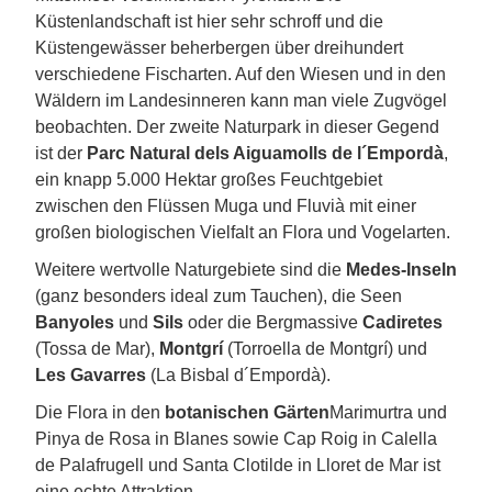
Küstenlandschaft ist hier sehr schroff und die
Küstengewässer beherbergen über dreihundert
verschiedene Fischarten. Auf den Wiesen und in den
Wäldern im Landesinneren kann man viele Zugvögel
beobachten. Der zweite Naturpark in dieser Gegend
ist der
Parc Natural dels Aiguamolls de l´Empordà
,
ein knapp 5.000 Hektar großes Feuchtgebiet
zwischen den Flüssen Muga und Fluvià mit einer
großen biologischen Vielfalt an Flora und Vogelarten.
Weitere wertvolle Naturgebiete sind die
Medes-Inseln
(ganz besonders ideal zum Tauchen), die Seen
Banyoles
und
Sils
oder die Bergmassive
Cadiretes
(Tossa de Mar),
Montgrí
(Torroella de Montgrí) und
Les
Gavarres
(La Bisbal d´Empordà).
Die Flora in den
botanischen Gärten
Marimurtra und
Pinya de Rosa in Blanes sowie Cap Roig in Calella
de Palafrugell und Santa Clotilde in Lloret de Mar ist
eine echte Attraktion.