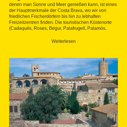
denen man Sonne und Meer genießen kann, ist eines
der Hauptmerkmale der Costa Brava, wo wir von
friedlichen Fischerdörfern bis hin zu lebhaften
Freizeitzentren finden. Die touristischen Küstenorte
(Cadaqués, Roses, Begur, Palafrugell, Palamós,
Platja d'Aro, Sant Feliu de Guíxols, Tossa de Mar und
Lloret) bieten alle Dienstleistungen, damit der
Weiterlesen
Besucher einen perfekten Aufenthalt in einem
unvergleichlichen Klima genießen kann.
Im Bereich Natur stechen der
Parc Natural de Cap
de Creus
, der Raum der
Medes-Inseln
und die
Aiguamolls de l'Empordà
hervor, Orte von großem
ökologischen und landschaftlichen Wert. Was die
Kultur betrifft, konzentriert die Region ein
denkmalgeschütztes und archäologisches Angebot,
das kaum zu übertreffen ist. Ein Beispiel dafür sind die
mittelalterlichen Dörfer im Inland (Peratallada, Pals,
Monells), die
Ruinen von Empúries
(die erste
griechische Kolonie auf der iberischen Halbinsel) und
das historische Ensemble der Stadt
Girona
, mit der
Kathedrale, dem alten Viertel und dem jüdischen