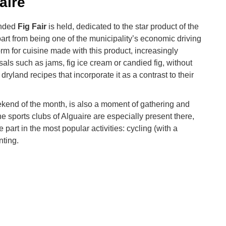
aire
ended
Fig Fair
is held, dedicated to the star product of the
part from being one of the municipality’s economic driving
orm for cuisine made with this product, increasingly
sals such as jams, fig ice cream or candied fig, without
 dryland recipes that incorporate it as a contrast to their
eekend of the month, is also a moment of gathering and
The sports clubs of Alguaire are especially present there,
e part in the most popular activities: cycling (with a
nting.