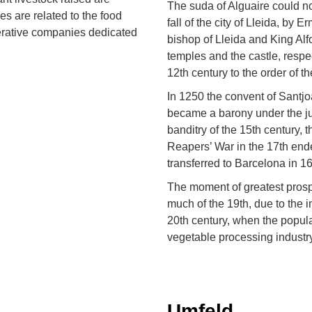
The suda of Alguaire could no
ies are related to the food
fall of the city of Lleida, by
perative companies dedicated
bishop of Lleida and King Alf
temples and the castle, respec
12th century to the order of 
In 1250 the convent of Santjo
became a barony under the jur
banditry of the 15th century, t
Reapers’ War in the 17th ende
transferred to Barcelona in 1
The moment of greatest prospe
much of the 19th, due to the im
20th century, when the populat
vegetable processing industry 
Umfeld