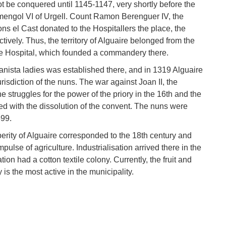
t be conquered until 1145-1147, very shortly before the
 Ermengol VI of Urgell. Count Ramon Berenguer IV, the
ons el Cast donated to the Hospitallers the place, the
tively. Thus, the territory of Alguaire belonged from the
the Hospital, which founded a commandery there.
anista ladies was established there, and in 1319 Alguaire
isdiction of the nuns. The war against Joan II, the
he struggles for the power of the priory in the 16th and the
d with the dissolution of the convent. The nuns were
699.
rity of Alguaire corresponded to the 18th century and
pulse of agriculture. Industrialisation arrived there in the
ion had a cotton textile colony. Currently, the fruit and
is the most active in the municipality.