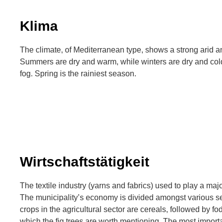
Klima
The climate, of Mediterranean type, shows a strong arid a
Summers are dry and warm, while winters are dry and col
fog. Spring is the rainiest season.
Wirtschaftstätigkeit
The textile industry (yarns and fabrics) used to play a maj
The municipality’s economy is divided amongst various s
crops in the agricultural sector are cereals, followed by fo
which the fig trees are worth mentioning. The most importa