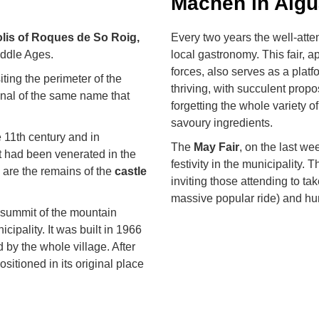
Machen in Algu
lis of Roques de So Roig,
Every two years the well-att
iddle Ages.
local gastronomy. This fair, a
forces, also serves as a platf
iting the perimeter of the
thriving, with succulent propo
nal of the same name that
forgetting the whole variety of
savoury ingredients.
e 11th century and in
The
May Fair
, on the last w
at had been venerated in the
festivity in the municipality. 
e are the remains of the
castle
inviting those attending to tak
massive popular ride) and hu
e summit of the mountain
cipality. It was built in 1966
 by the whole village. After
sitioned in its original place