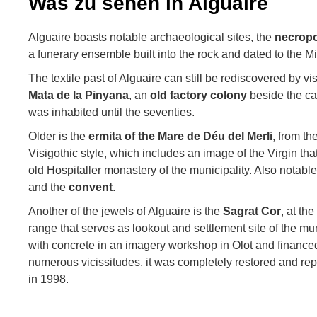
Was zu sehen in Alguaire
Alguaire boasts notable archaeological sites, the
necropo
a funerary ensemble built into the rock and dated to the M
The textile past of Alguaire can still be rediscovered by vis
Mata de la Pinyana
, an
old factory colony
beside the ca
was inhabited until the seventies.
Older is the
ermita of the Mare de Déu del Merli
, from th
Visigothic style, which includes an image of the Virgin th
old Hospitaller monastery of the municipality. Also notabl
and the
convent
.
Another of the jewels of Alguaire is the
Sagrat Cor
, at th
range that serves as lookout and settlement site of the muni
with concrete in an imagery workshop in Olot and financed
numerous vicissitudes, it was completely restored and repo
in 1998.