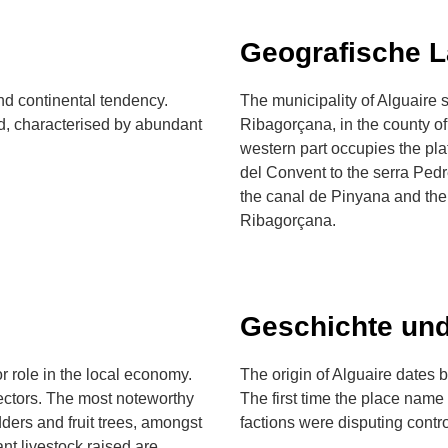
Geografische 
nd continental tendency.
The municipality of Alguaire 
d, characterised by abundant
Ribagorçana, in the county of 
western part occupies the pla
del Convent to the serra Pedr
the canal de Pinyana and the
Ribagorçana.
Geschichte und
or role in the local economy.
The origin of Alguaire dates b
ectors. The most noteworthy
The first time the place nam
dders and fruit trees, amongst
factions were disputing contro
nt livestock raised are