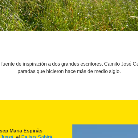
e fuente de inspiración a dos grandes escritores, Camilo José C
paradas que hicieron hace más de medio siglo.
sep Maria Espinàs
 Jussà
, el
Pallars Sobirà
,