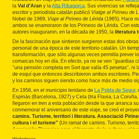
la
Val d'Aran
y la
Alta Ribagorça
. Sus vivencias se reflej
escritor y periodista catalán publicó
Viatge al Pirineu de L
Nobel de 1989,
Viaje al Pirineo de Lérida
(1965). Hace má
ambos se enamoraron de los Pirineos de Lérida. Con esto
autores inauguraron, en la década de 1950, la
literatura 
De la fascinación que sintieron surgieron estas dos obras,
personal de una época de este territorio catalán. Un tie
transformación, que sólo algunas veces permitía prever lo
comarcas hoy en día. En efecto, ya no se ven "guardias civi
"una pensión completa en Sort que valía 45 pesetas", ni 
de esquí que entonces describieron ambos escritores. Per
y los caminos siguen siendo como hace más de medio sig
En 1956, en el municipio leridano de
La Pobla de Segur
,
Espinàs (Barcelona, 1927) y Cela (Iria Flavia, La Coruña,
llegaron en tren a esta población desde la que arranca su
conmemorar el aniversario de este viaje, se creó el proye
camins. Turisme, territori i literatura. Associació Pirin
cultura i el turisme"
(Un ramat de camins. Turismo, territor
Asociación Pirenaica para el fomento de la cultura y el tur
proyecto integral de dinamización del territorio a través de 
Weiterlesen