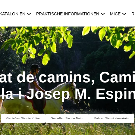
KATALONIEN
PRAKTISCHE INFORMATIONEN
MICE
R
at de camins, Cami
la i Josep M. Espi
Genießen Sie die Kultur
Genießen Sie die Natur
Fahren Sie mit dem Auto