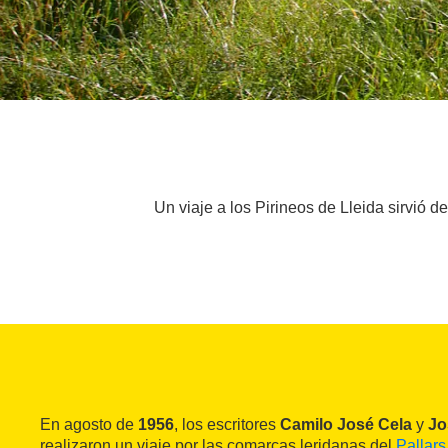
Un viaje a los Pirineos de Lleida sirvió d
En agosto de
1956
, los escritores
Camilo José Cela
y
Jo
realizaron un viaje por las comarcas leridanas del
Pallars