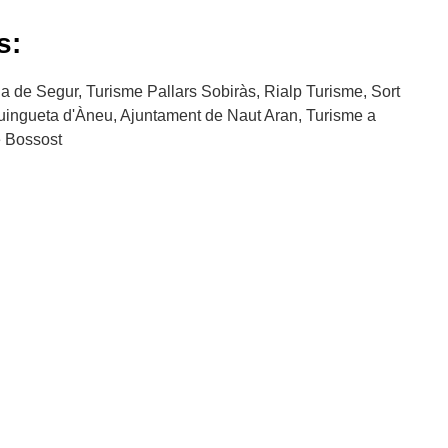
s:
a de Segur, Turisme Pallars Sobiràs, Rialp Turisme, Sort
uingueta d'Àneu, Ajuntament de Naut Aran, Turisme a
e Bossost