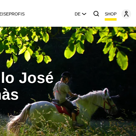
SHOP
EISEPROFIS
DE
lo José
nàs