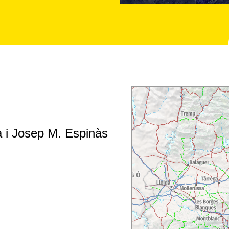
de reseguir el camino que
ritorio por el que
para quienes sigan esta
er los atractivos de los
o). Poblaciones como
 d'Àneu
, Salardú, Arties,
onservan todavía hoy
 riqueza.
Collegats
, el
a
Guingueta
o
Els
 i Josep M. Espinàs