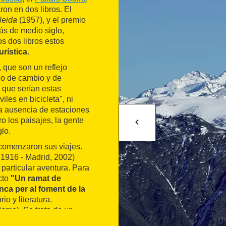
aron en dos libros. El
leida
(1957), y el premio
s de medio siglo,
s dos libros estos
turística
.
 que son un reflejo
mpo de cambio y de
 que serían estas
les en bicicleta", ni
la ausencia de estaciones
o los paisajes, la gente
lo.
 comenzaron sus viajes.
 1916 - Madrid, 2002)
 particular aventura. Para
cto
"Un ramat de
enca per al foment de la
io y literatura.
ismo). Se trata de un
la literatura y de los