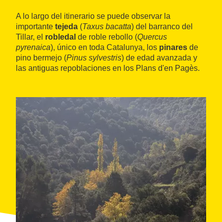
A lo largo del itinerario se puede observar la
importante
tejeda
(
Taxus bacatta
) del barranco del
Tillar, el
robledal
de roble rebollo (
Quercus
pyrenaica
), único en toda Catalunya, los
pinares
de
pino bermejo (
Pinus sylvestris
) de edad avanzada y
las antiguas repoblaciones en los Plans d'en Pagès.