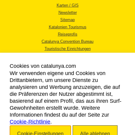
Karten / GIS
Newsletter
Sitemap
Katalonien Tourismus
Reiseprofis
Catalunya Convention Bureau
Touristische Einrichtungen
Tourismusbüros
Cookies von catalunya.com
Wir verwenden eigene und Cookies von
Drittanbietern, um unsere Dienste zu
analysieren und Werbung anzuzeigen, die auf
die Präferenzen der Nutzer abgestimmt ist,
RECHTLICHER HINWEIS
basierend auf einem Profil, das aus ihren Surf-
DATENSCHUTZICHTLINIE
Gewohnheiten erstellt wurde. Weitere
COOKIES
Informationen findest du auf der Seite zur
Cookie-Richtlinie
BARRIEREFREIHEIT
.
Cookie-Einstellungen
Alle ablehnen