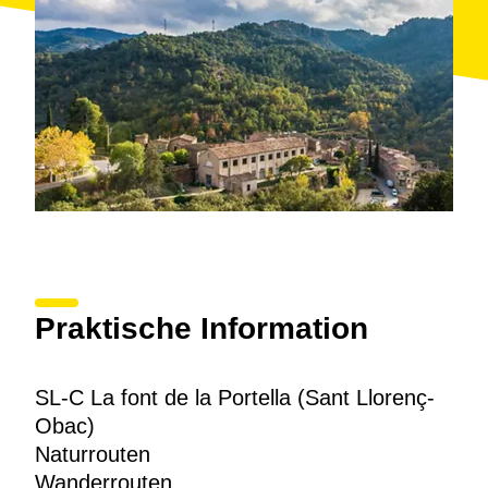
románico hasta el siglo XVIII). Es una ruta de ida y
vuelta, señalizada con hitos de color rosa y que tiene
los senderos bien delimitados. Un
tramo de 615
metros del itinerario está adaptado
para personas
de movilidad reducida. Este recorrido reconstruye la
historia de la familia Ubach, una saga con mucha
tradición en la sierra, y permite recordar la intensa
ocupación humana del macizo en el pasado, gracias
al testimonio de muchos vestigios.
Praktische Information
SL-C La font de la Portella (Sant Llorenç-
Obac)
Naturrouten
Wanderrouten