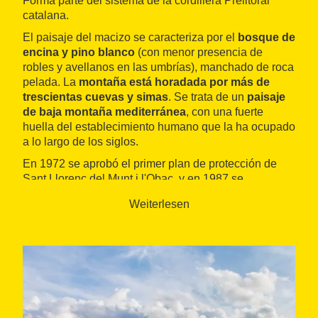
Forma parte del sistema de la cordillera Prelitoral
catalana.
El paisaje del macizo se caracteriza por el
bosque de
encina y pino blanco
(con menor presencia de
robles y avellanos en las umbrías), manchado de roca
pelada. La
montaña está horadada por más de
trescientas cuevas y simas
. Se trata de un
paisaje
de baja montaña mediterránea
, con una fuerte
huella del establecimiento humano que la ha ocupado
a lo largo de los siglos.
En 1972 se aprobó el primer plan de protección de
Sant Llorenç del Munt i l'Obac, y en 1987 se
constituyó como parque natural con una
superficie
Weiterlesen
de 2.655 hectáreas
, situadas principalmente en los
términos de Matadepera y Sant Llorenç Savall (Vallès
Occidental) y Mura (Bages).
El
itinerario de la fuente de la Portella
comienza en
el punto de información que hay en la
Casa Nova de
l'Obac
y va hasta el cortijo del
Obac Vell
, una
edificación en ruinas de distintas épocas (desde el