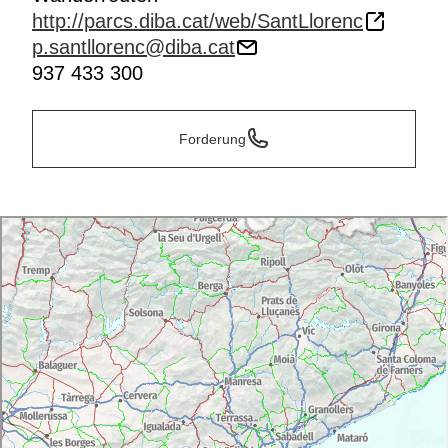
http://parcs.diba.cat/web/SantLlorenc
p.santllorenc@diba.cat
937 433 300
Forderung