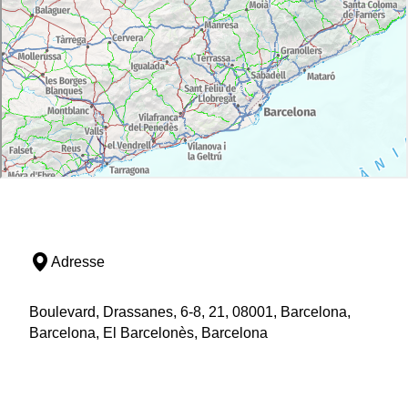
(1898,
Domènech i Montaner
). Muy cerca, en el 339
de la
calle de València
, está la
casa Llopis-Bofill
(1902,
Antoni Maria Gallissà
), de un peculiar estilo
árabe y con
esgrafiados en la fachada obra de
Jujol
.
Tenemos que volver a cruzar la avenida Diagonal y
subir por el
paseo de Sant Joan
para encontrar, en el
número 108, la fachada blanca de la
casa Macaya
(1901,
Puig i Cadafalch
). Desde aquí ya se ven las
torres de la
Sagrada Familia
, sólo a dos manzanas.
Las obras de este templo empezaron en 1882, y
Gaudí
trabajó en él durante más de cuarenta años,
Adresse
hasta su muerte. Cuando se acabe tendrá
tres
fachadas
: la dedicada al
Nacimiento de Cristo
, la de
la Gloria
al sur, que será la más grande, y la
de la
Boulevard, Drassanes, 6-8, 21, 08001, Barcelona,
Pasión y Muerte
, en la calle Sardenya, que es por
Barcelona, El Barcelonès, Barcelona
donde se accede actualmente.
Actualmente se puede visitar el
claustro
, donde hay
un
pequeño museo
dedicado al genial arquitecto, y
resulta interesante subir a una de las torres, desde