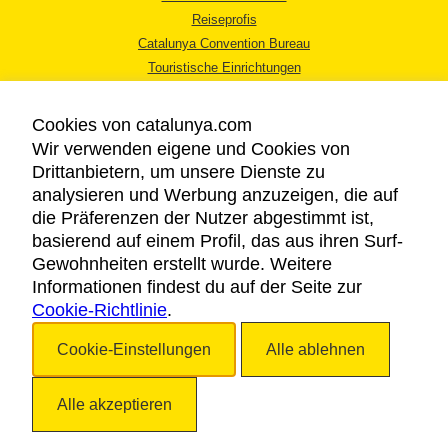
Reiseprofis
Catalunya Convention Bureau
Touristische Einrichtungen
Tourismusbüros
Cookies von catalunya.com
Wir verwenden eigene und Cookies von
Drittanbietern, um unsere Dienste zu
analysieren und Werbung anzuzeigen, die auf
die Präferenzen der Nutzer abgestimmt ist,
RECHTLICHER HINWEIS
basierend auf einem Profil, das aus ihren Surf-
DATENSCHUTZICHTLINIE
Gewohnheiten erstellt wurde. Weitere
COOKIES
Informationen findest du auf der Seite zur
Cookie-Richtlinie
BARRIEREFREIHEIT
.
Cookie-Einstellungen
Alle ablehnen
Copyright © 2026. Katalonien Tourismus. Alle Rechte vorbehalten
Alle akzeptieren