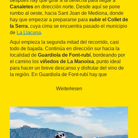
después hay que girar a la derecha para llegar a
Canaletes
en dirección norte. Desde aquí se pone
rumbo al oeste, hacia Sant Joan de Mediona, donde
hay que empezar a prepararse para
subir el Collet de
la Serra
, cuya cima se encuentra pasado el municipio
de
La Llacuna
.
Aquí empieza la segunda mitad del recorrido, casi
todo de bajada. Continúa en dirección sur hacia la
localidad de
Guardiola de Font-rubí
, bordeando por
el camino los
viñedos de La Manoixa
, punto ideal
para hacer un breve descanso y disfrutar del vino de
la región. En Guardiola de Font-rubí hay que
desviarse a la izquierda para poner rumbo a
El Pla
del Penedès
, la última parada antes de volver a Sant
Weiterlesen
Sadurní d'Anoia.