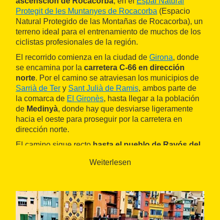
ascensción de Rocacorba
, en el
Espai Natural
Protegit de les Muntanyes de Rocacorba
(Espacio
Natural Protegido de las Montañas de Rocacorba), un
terreno ideal para el entrenamiento de muchos de los
ciclistas profesionales de la región.
El recorrido comienza en la ciudad de
Girona
, donde
se encamina por la
carretera C-66 en dirección
norte
. Por el camino se atraviesan los municipios de
Sarrià de Ter
y
Sant Julià de Ramis
, ambos parte de
la comarca de
El Gironès
, hasta llegar a la población
de
Medinyà
, donde hay que desviarse ligeramente
hacia el oeste para proseguir por la carretera en
dirección norte.
El camino sigue recto
hasta el pueblo de Ravós del
Terri
, para luego girar en dirección sur hacia el
Weiterlesen
municipio de
Palol de Revardit
, en la comarca de
El
Pla de l'Estany
. A partir de aquí, continúa hacia el
norte en dirección a
Camós
, cruzando el pueblo de
Santa Maria de Camós, y transcurre unos kilómetros
hacia el oeste hasta la localidad de Pujarnol, donde
hay que girar hacia el sur para enfilar hacia las