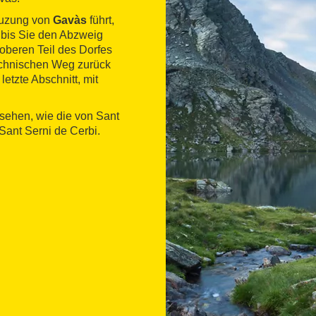
euzung von
Gavàs
führt,
, bis Sie den Abzweig
oberen Teil des Dorfes
echnischen Weg zurück
letzte Abschnitt, mit
 sehen, wie die von Sant
Sant Serni de Cerbi.