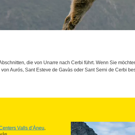
Abschnitten, die von Unarre nach Cerbi führt. Wenn Sie möcht
e von Aurós, Sant Esteve de Gavàs oder Sant Serni de Cerbi be
Centers Valls d’Àneu
,
vàs.