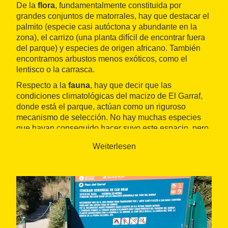
De la
flora
, fundamentalmente constituida por
grandes conjuntos de matorrales, hay que destacar el
palmito (especie casi autóctona y abundante en la
zona), el carrizo (una planta difícil de encontrar fuera
del parque) y especies de origen africano. También
encontramos arbustos menos exóticos, como el
lentisco o la carrasca.
Respecto a la
fauna
, hay que decir que las
condiciones climatológicas del macizo de El Garraf,
donde está el parque, actúan como un riguroso
mecanismo de selección. No hay muchas especies
que hayan conseguido hacer suyo este espacio, pero
precisamente por su privilegiada condición se pueden
Weiterlesen
calificar de muy valiosas.
Uno de sus recorridos es el
itinerario botánico de la
Pleta
, que es circular y exclusivo para viandantes y
permite conocer
33 especies
características del
parque. En dos zonas hay bancos para que los
visitantes puedan sentarse a descansar. El recorrido
tiene una extensión de aproximadamente 1.300