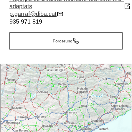
adaptats
p.garraf@diba.cat
935 971 819
Forderung