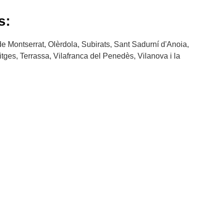
s:
 de Montserrat, Olèrdola, Subirats, Sant Sadurní d'Anoia,
ges, Terrassa, Vilafranca del Penedès, Vilanova i la