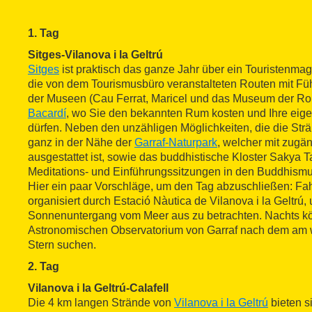
1. Tag
Sitges-Vilanova i la Geltrú
Sitges
ist praktisch das ganze Jahr über ein Touristenmag
die von dem Tourismusbüro veranstalteten Routen mit F
der Museen (Cau Ferrat, Maricel und das Museum der Ro
Bacardí
, wo Sie den bekannten Rum kosten und Ihre eig
dürfen. Neben den unzähligen Möglichkeiten, die die Strä
ganz in der Nähe der
Garraf-Naturpark
, welcher mit zug
ausgestattet ist, sowie das buddhistische Kloster Sakya T
Meditations- und Einführungssitzungen in den Buddhism
Hier ein paar Vorschläge, um den Tag abzuschließen: Fahr
organisiert durch Estació Nàutica de Vilanova i la Geltrú,
Sonnenuntergang vom Meer aus zu betrachten. Nachts k
Astronomischen Observatorium von Garraf nach dem am w
Stern suchen.
2. Tag
Vilanova i la Geltrú-Calafell
Die 4 km langen Strände von
Vilanova i la Geltrú
bieten si