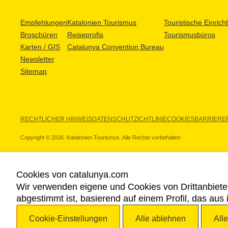
Empfehlungen
Katalonien Tourismus
Touristische Einric
Broschüren
Reiseprofis
Tourismusbüros
Karten / GIS
Catalunya Convention Bureau
Newsletter
Sitemap
RECHTLICHER HINWEIS
DATENSCHUTZICHTLINIE
COOKIES
BARRIEREF
Copyright © 2026. Katalonien Tourismus. Alle Rechte vorbehalten
Cookies von catalunya.com
Wir verwenden eigene und Cookies von Drittanbiete
UNSERE PARTNER
abgestimmt ist, basierend auf einem Profil, das aus
Cookie-Einstellungen
Alle ablehnen
All