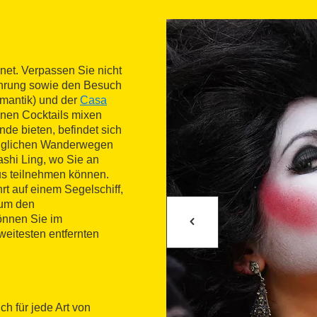
net. Verpassen Sie nicht
ührung sowie den Besuch
mantik) und der
Casa
enen Cocktails mixen
nde bieten, befindet sich
änglichen Wanderwegen
ashi Ling, wo Sie an
us teilnehmen können.
t auf einem Segelschiff,
 um den
önnen Sie im
eitesten entfernten
ch für jede Art von