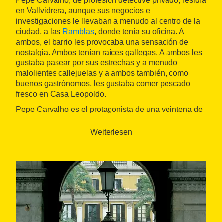
Pepe Carvalho, de profesión detective privado, residía
en Vallvidrera, aunque sus negocios e
investigaciones le llevaban a menudo al centro de la
ciudad, a las
Ramblas
, donde tenía su oficina. A
ambos, el barrio les provocaba una sensación de
nostalgia. Ambos tenían raíces gallegas. A ambos les
gustaba pasear por sus estrechas y a menudo
malolientes callejuelas y a ambos también, como
buenos gastrónomos, les gustaba comer pescado
fresco en Casa Leopoldo.
Pepe Carvalho es el protagonista de una veintena de
novelas de Vázquez Montalbán (1939-2003) y a ratos
ejerce como álter ego del escritor.
El pianista
,
Tatuaje
,
Weiterlesen
Asesinato
en el Comité Central
,
Los mares del sur
y
El laberinto griego
son algunas de las novelas de la
llamada serie Carvalho. La ciudad de
Barcelona
aparece en casi todas ellas, como también lo hace el
Raval.
Un buen lugar para empezar el itinerario puede ser la
calle Botella
, situada en pleno barrio del Raval. Es
una calle corta, estrecha, de balcones con ropa