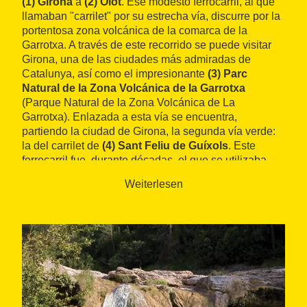
(1) Girona
a
(2) Olot
. Ese modesto ferrocarril, al que
llamaban "carrilet" por su estrecha vía, discurre por la
portentosa zona volcánica de la comarca de la
Garrotxa. A través de este recorrido se puede visitar
Girona, una de las ciudades más admiradas de
Catalunya, así como el impresionante
(3) Parc
Natural de la Zona Volcánica de la Garrotxa
(Parque Natural de la Zona Volcánica de La
Garrotxa). Enlazada a esta vía se encuentra,
partiendo la ciudad de Girona, la segunda vía verde:
la del carrilet de
(4) Sant Feliu de Guíxols
. Este
ferrocarril fue, durante décadas, el que se utilizaba
para ir del interior de la comarca hasta las playas de
Weiterlesen
Sant Feliu, que hoy en día siguen manteniendo
intacto su encanto. Esta ruta es ideal para conocer de
primera mano los bellos parajes mediterráneos del
Baix Empordà hasta llegar a las encantadoras playas
de la Costa Brava, uno de los tesoros del paisaje
catalán. La otra vía verde de Girona es la vía del Ferro
i del Carbó, un trayecto que nace en el pueblo de
(5)
Ripoll
, donde cabe destacar el precioso monasterio
de Santa Maria, para seguir subiendo hacia las
(6)