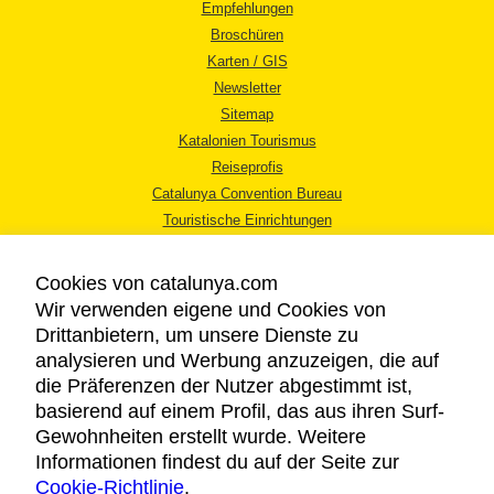
Empfehlungen
Broschüren
Karten / GIS
Newsletter
Sitemap
Katalonien Tourismus
Reiseprofis
Catalunya Convention Bureau
Touristische Einrichtungen
Tourismusbüros
Cookies von catalunya.com
Wir verwenden eigene und Cookies von
Drittanbietern, um unsere Dienste zu
analysieren und Werbung anzuzeigen, die auf
die Präferenzen der Nutzer abgestimmt ist,
RECHTLICHER HINWEIS
basierend auf einem Profil, das aus ihren Surf-
DATENSCHUTZICHTLINIE
Gewohnheiten erstellt wurde. Weitere
COOKIES
Informationen findest du auf der Seite zur
Cookie-Richtlinie
BARRIEREFREIHEIT
.