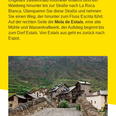
Ungefähr zweieinhalb Kilometer entfernt führt ein
Waldweg hinunter bis zur Straße nach La Roca
Blanca. Überqueren Sie diese Straße und nehmen
Sie einen Weg, der hinunter zum Fluss Escrita führt.
Auf der rechten Seite die
Mola de Estaís
, eine alte
Mühle und Wasserkraftwerk, der Aufstieg beginnt bis
zum Dorf Estaís. Von Estaís aus geht es zurück nach
Espot.