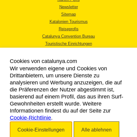
Newsletter
Sitemap
Katalonien Tourismus
Reiseprofis
Catalunya Convention Bureau
Touristische Einrichtungen
Tourismusbüros
Cookies von catalunya.com
Wir verwenden eigene und Cookies von
Drittanbietern, um unsere Dienste zu
analysieren und Werbung anzuzeigen, die auf
die Präferenzen der Nutzer abgestimmt ist,
RECHTLICHER HINWEIS
basierend auf einem Profil, das aus ihren Surf-
DATENSCHUTZICHTLINIE
Gewohnheiten erstellt wurde. Weitere
COOKIES
Informationen findest du auf der Seite zur
Cookie-Richtlinie
BARRIEREFREIHEIT
.
Cookie-Einstellungen
Alle ablehnen
Copyright © 2026. Katalonien Tourismus. Alle Rechte vorbehalten