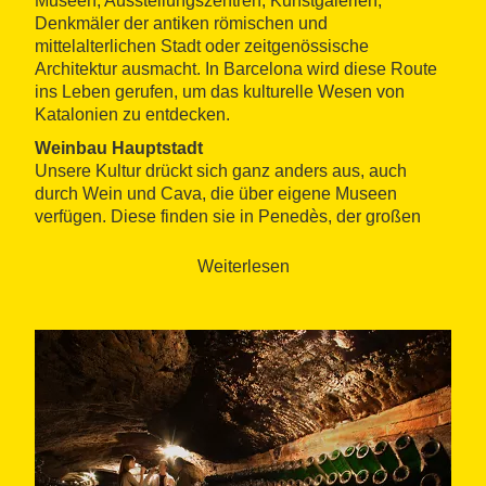
Museen, Ausstellungszentren, Kunstgalerien,
Denkmäler der antiken römischen und
mittelalterlichen Stadt oder zeitgenössische
Architektur ausmacht. In Barcelona wird diese Route
ins Leben gerufen, um das kulturelle Wesen von
Katalonien zu entdecken.
Weinbau Hauptstadt
Unsere Kultur drückt sich ganz anders aus, auch
durch Wein und Cava, die über eigene Museen
verfügen. Diese finden sie in Penedès, der großen
Weinregion Kataloniens. Schon in der Zeit der Römer
wurden die Weine der Penedès über die
Weiterlesen
katalanischen Grenzen hinaus geschätzt. Viele
Jahrhunderte später, seit die ersten Flaschen im Jahre
1872 gemacht wurden, begann die Cava auch um die
Welt zu reisen. Diese Reputation wurde bis heute
beibehalten und hat in Vilafranca del Penedès und
Sant Sadurní d'Anoia den Ursprung von allem, die
Hauptstädte von Wein und Cava, beziehungsweise.
Sie befinden sich in der Nähe von einander, also
entscheiden Sie, wo Sie die nächste Etappe der