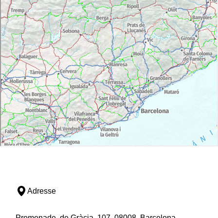
Kathedralen erkunden, werden Sie die Landschaften
betreten, die einige der tragischsten Episoden der
Schlacht des Ebro während des Bürgerkrieges lebten.
Horta de Sant Joan und Picasso
Picasso zweimal war in Horta de Sant Joan. Wenn
dies Ihr erstes Mal ist, beachten Sie bitte. Der Künstler
suchte in dieser Ecke von Katalonien Zuflucht und
suchte nach Inspiration in einer Umgebung, die von
der wilden Natur des Naturparks von Els Ports, einem
Kalkmassiv, steilen und abrupten Erleichterung regiert
wurde. Picassos Vermächtnis in der Stadt liegt vor
allem im Picasso-Zentrum, einem kleinen Museum,
das sich auf die Erfahrung des Malers im Dorf
konzentriert und mehrere Reproduktionen der von der
Gemeinde inspirierten Werke des Künstlers zeigt.
Die Hauptstadt der länder von l'Ebre
Von Horta finden Sie in 40 Minuten Tortosa,
historische Hauptstadt von Terres de l'Ebre, die ein
Adresse
interessantes historisches Erbe bewahrt, wie das
arabische Schloss der Suda, das jüdische Viertel oder
Promenade, de Gràcia, 107, 08008, Barcelona,