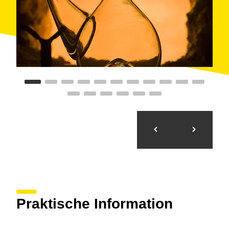
y lo usaron hasta el momento en que se construyó el
"chalet de la Pena".
El tramo más interesante del itinerario es el que
corresponde a la senda del Colom, vía que fray Pere
Marginet utilizaba para trasladarse al Monasterio de
Poblet los fines de semana desde su residencia
habitual, una cueva que acondicionó con el fin de
habitarla como ermitaño, en el siglo XV. Los restos de
este religioso descansan en la capilla de San
Salvador.
La ruta se inicia en el Albergue de Juventud Jaume I
(
Espluga del Francolí
) y llega hasta el
monasterio
de Poblet
. Transita por la senda de Colom, visita la
fuente de los Boixets, sube hasta el mirador de la
Pena (997 m), llega al pozo de hielo, sigue por la
senda de los Mata-rucs y vuelve hacia el Monasterio
de Poblet y el Albergue de Juventud Jaume I.
Praktische Information