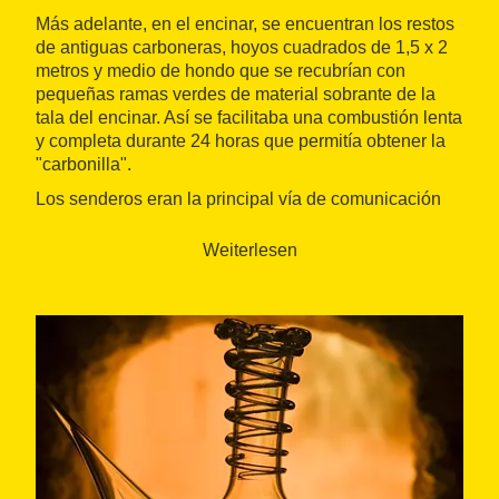
Más adelante, en el encinar, se encuentran los restos
de antiguas carboneras, hoyos cuadrados de 1,5 x 2
metros y medio de hondo que se recubrían con
pequeñas ramas verdes de material sobrante de la
tala del encinar. Así se facilitaba una combustión lenta
y completa durante 24 horas que permitía obtener la
"carbonilla".
Los senderos eran la principal vía de comunicación
en otros tiempos. En algunos tramos del itinerario se
encuentran indicios de este tránsito en forma de
Weiterlesen
márgenes de piedra y vados. También destaca la
existencia de dos fuentes muy concurridas todavía
hoy en día, la fuente de los Boixets y la fuente del
Deport. A lo largo del recorrido también se encuentran
antiguas edificaciones, algunas de ellas conservadas
en buen estado, como es el caso de la casa forestal
de la Pena.
El pozo de hielo fue construido por los monjes del
monasterio de Poblet. Posteriormente, los ingenieros
forestales acondicionaron una vivienda en su interior,