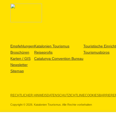
Empfehlungen
Katalonien Tourismus
Touristische Einric
Broschüren
Reiseprofis
Tourismusbüros
Karten / GIS
Catalunya Convention Bureau
Newsletter
Sitemap
RECHTLICHER HINWEIS
DATENSCHUTZICHTLINIE
COOKIES
BARRIEREF
Copyright © 2026. Katalonien Tourismus. Alle Rechte vorbehalten