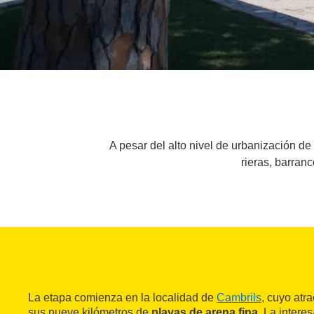
A pesar del alto nivel de urbanización de
rieras, barran
La etapa comienza en la localidad de
Cambrils
, cuyo atr
sus nueve kilómetros de
playas de arena fina
. La intere