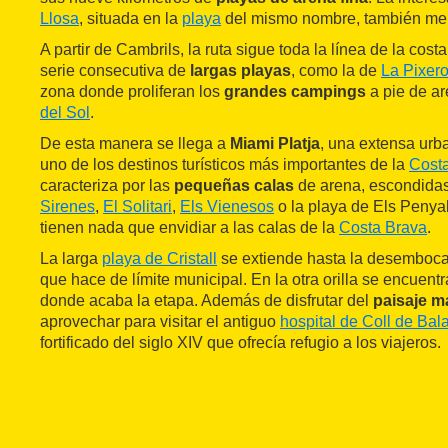
Llosa
, situada en la
playa
del mismo nombre, también mer
A partir de Cambrils, la ruta sigue toda la línea de la cost
serie consecutiva de
largas playas
, como la de
La Pixero
zona donde proliferan los
grandes campings
a pie de a
del Sol
.
De esta manera se llega a
Miami Platja
, una extensa urb
uno de los destinos turísticos más importantes de la
Cost
caracteriza por las
pequeñas calas
de arena, escondidas
Sirenes
,
El Solitari
,
Els Vienesos
o la playa de Els Penyal
tienen nada que envidiar a las calas de la
Costa Brava
.
La larga
playa de Cristall
se extiende hasta la desemboc
que hace de límite municipal. En la otra orilla se encuent
donde acaba la etapa. Además de disfrutar del
paisaje m
aprovechar para visitar el antiguo
hospital de Coll de Bal
fortificado del siglo XIV que ofrecía refugio a los viajeros.