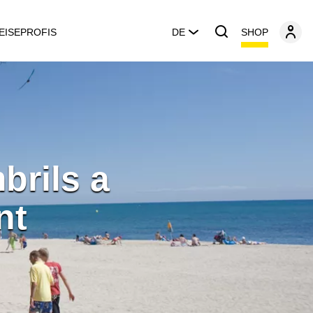
SHOP
EISEPROFIS
DE
brils a
nt