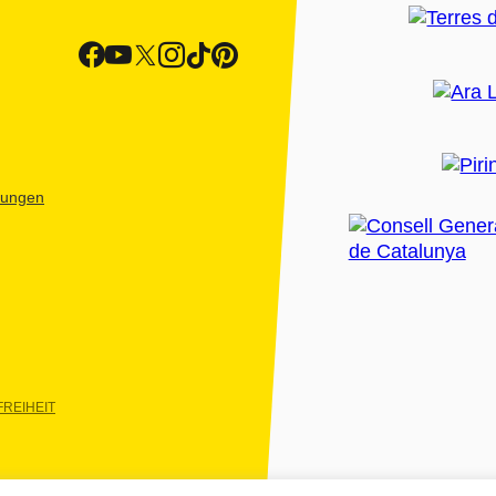
htungen
REIHEIT