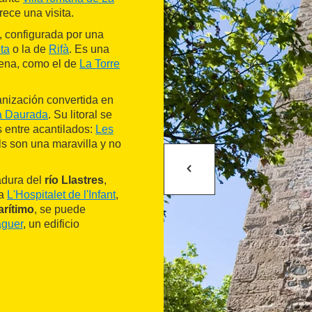
ece una visita.
a, configurada por una
ta
o la de
Rifà
. Es una
rena, como el de
La Torre
anización convertida en
a Daurada
. Su litoral se
 entre acantilados:
Les
s son una maravilla y no
adura del
río Llastres
,
ra
L'Hospitalet de l'Infant
,
arítimo
, se puede
aguer
, un edificio