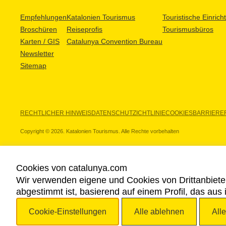
Empfehlungen
Katalonien Tourismus
Touristische Einric
Broschüren
Reiseprofis
Tourismusbüros
Karten / GIS
Catalunya Convention Bureau
Newsletter
Sitemap
RECHTLICHER HINWEIS
DATENSCHUTZICHTLINIE
COOKIES
BARRIEREF
Copyright © 2026. Katalonien Tourismus. Alle Rechte vorbehalten
Cookies von catalunya.com
Wir verwenden eigene und Cookies von Drittanbiete
UNSERE PARTNER
abgestimmt ist, basierend auf einem Profil, das aus
Cookie-Einstellungen
Alle ablehnen
All