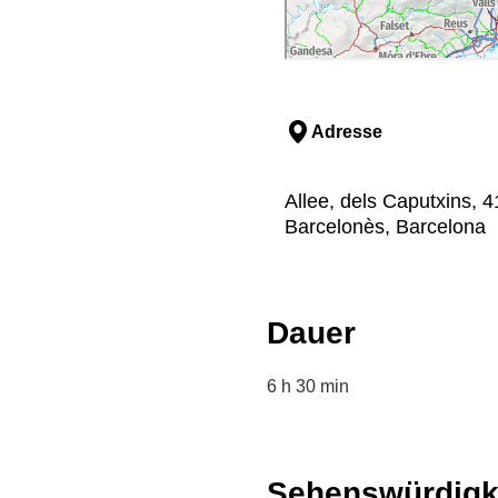
Adresse
Allee, dels Caputxins, 4
Barcelonès, Barcelona
Dauer
6 h 30 min
Sehenswürdigk