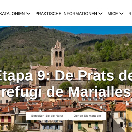
KATALONIEN
PRAKTISCHE INFORMATIONEN
MICE
R
tapa 9: De Prats d
refugi de Marialles
Genießen Sie die Natur
Gehen Sie wandern