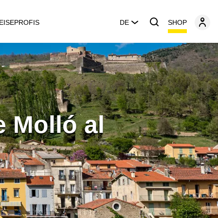
SHOP
EISEPROFIS
DE
e Molló al