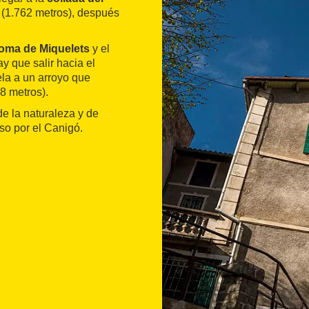
 (1.762 metros), después
loma de Miquelets
y el
ay que salir hacia el
ela a un arroyo que
8 metros).
de la naturaleza y de
nso por el Canigó.