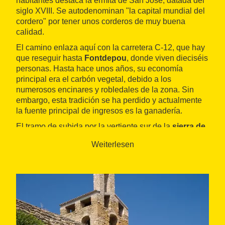
habitantes destaca la ermita de San José, datada del
siglo XVIII. Se autodenominan "la capital mundial del
cordero" por tener unos corderos de muy buena
calidad.
El camino enlaza aquí con la carretera C-12, que hay
que reseguir hasta
Fontdepou
, donde viven dieciséis
personas. Hasta hace unos años, su economía
principal era el carbón vegetal, debido a los
numerosos encinares y robledales de la zona. Sin
embargo, esta tradición se ha perdido y actualmente
la fuente principal de ingresos es la ganadería.
El tramo de subida por la vertiente sur de la
sierra de
Montclús
culmina en el puerto de Àger. Aquí se inicia
Weiterlesen
la
Vía Romana de Àger
, como se conoce el camino
antiguo de
Balaguer
, que desciende hasta la
población. En
Àger
se puede encontrar un buen
número de lugares de interés, como el
conjunto
monumental de San Pedro
, con la
colegiata
y el
castillo, o la
iglesia parroquial de San Vicente
. De
fondo, siempre está la presencia de la
sierra del
Montsec
.