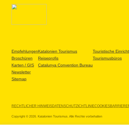
Empfehlungen
Katalonien Tourismus
Touristische Einric
Broschüren
Reiseprofis
Tourismusbüros
Karten / GIS
Catalunya Convention Bureau
Newsletter
Sitemap
RECHTLICHER HINWEIS
DATENSCHUTZICHTLINIE
COOKIES
BARRIEREF
Copyright © 2026. Katalonien Tourismus. Alle Rechte vorbehalten