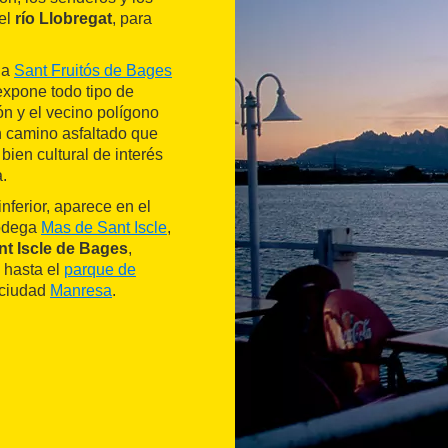
el
río Llobregat
, para
ia
Sant Fruitós de Bages
expone todo tipo de
ón y el vecino polígono
un camino asfaltado que
bien cultural de interés
.
nferior, aparece en el
bodega
Mas de Sant Iscle
,
nt Iscle de Bages
,
 hasta el
parque de
a ciudad
Manresa
.