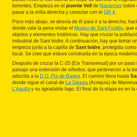
torrentes. Empieza en el
puente Vell
de
Navarcles
sobre 
pasar a la orilla derecha y conectar con el
GR 4
.
Poco más abajo, se desvía de él para ir a la derecha, hac
donde vale la pena visitar el
Museu de Sant Fruitós
, que 
objetos y elementos históricos. Hay que cruzar la poblaci
industrial de Sant Isidre. A continuación, hay que tomar 
empieza junto a la capilla de
Sant Isidre
, protegida como 
local. Se cree que estuvo construida en la época moderna
Después de cruzar la C-25 (Eix Transversal) por un paso i
paisaje una extensión de viñedos, que pertenecen a la 
adscrita a la
D.O. Pla de Bages
. El camino lleva hasta
Sa
donde sigue el canal de
La Séquia
(Acequia) de Manresa
L'Agulla
y su agradable lago. El final de la etapa es en l