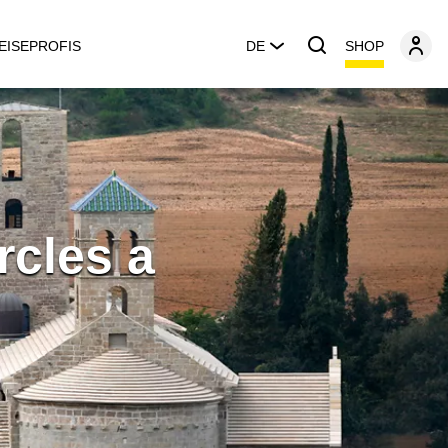
SHOP
EISEPROFIS
DE
rcles a