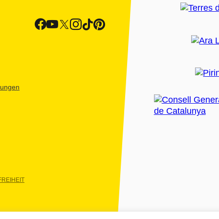
htungen
REIHEIT