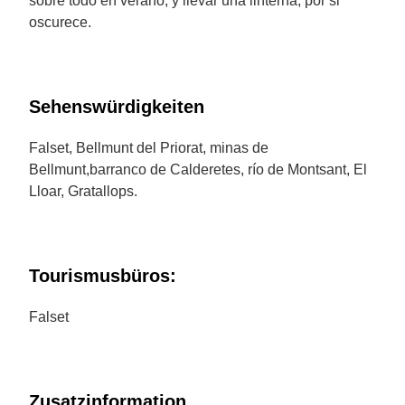
sobre todo en verano, y llevar una linterna, por si
oscurece.
Sehenswürdigkeiten
Falset, Bellmunt del Priorat, minas de
Bellmunt,barranco de Calderetes, río de Montsant, El
Lloar, Gratallops.
Tourismusbüros:
Falset
Zusatzinformation