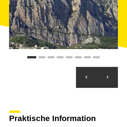
vertiente sureste de la montaña de Montserrat.
Primero sube flanqueando por la base de las paredes
de conglomerado para después hacerlo de forma más
directa en zigzag en la zona conocida como Les
Girades. Justo después, hay que tomar la bifurcación
a la izquierda para ir hacia la
ermita de San Miguel
en lugar de la Santa Cueva, a la derecha.
Finalmente, se llega a la
plaza de la Font
justo frente
al
monasterio
benedictino de Santa María de
Montserrat, todo un símbolo para Cataluña. Las vistas
son fabulosas, tanto desde la ubicación del
monasterio como desde muchos giros a lo largo del
camino.
Praktische Information