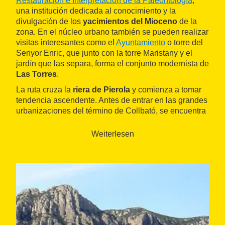
Restauración e Interpretación de la Paleontología
,
una institución dedicada al conocimiento y la
divulgación de los
yacimientos del Mioceno
de la
zona. En el núcleo urbano también se pueden realizar
visitas interesantes como el
Ayuntamiento
o torre del
Senyor Enric, que junto con la torre Maristany y el
jardín que las separa, forma el conjunto modernista de
Las Torres
.
La ruta cruza la
riera de Pierola
y comienza a tomar
tendencia ascendente. Antes de entrar en las grandes
urbanizaciones del término de Collbató, se encuentra
con el
GR 5
, aunque no comparten el camino que
ambos hacen hasta
Collbató
. Allí, se vuelven a
Weiterlesen
encontrar en la
ermita de La Salut
, donde también
conectan con el
GR 6
para subir hacia el monasterio.
Este pequeño santuario se encuentra junto al acceso
a las cuevas del Salnitre o
cuevas de Montserrat
, a
los pies de la montaña y ya dentro del
Parc Natural de
Montserrat
(Parque Natural de Montserrat).
Este es el inicio del tradicional
camino de Els
Pelegrins
, que se encarama con fuerza por la