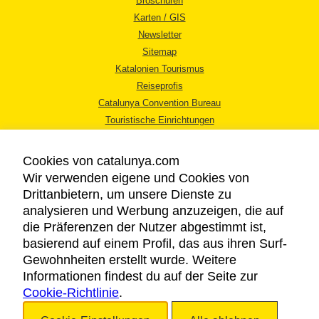
Broschüren
Karten / GIS
Newsletter
Sitemap
Katalonien Tourismus
Reiseprofis
Catalunya Convention Bureau
Touristische Einrichtungen
Tourismusbüros
Cookies von catalunya.com
Wir verwenden eigene und Cookies von
Drittanbietern, um unsere Dienste zu
analysieren und Werbung anzuzeigen, die auf
die Präferenzen der Nutzer abgestimmt ist,
RECHTLICHER HINWEIS
basierend auf einem Profil, das aus ihren Surf-
DATENSCHUTZICHTLINIE
Gewohnheiten erstellt wurde. Weitere
COOKIES
Informationen findest du auf der Seite zur
Cookie-Richtlinie
BARRIEREFREIHEIT
.