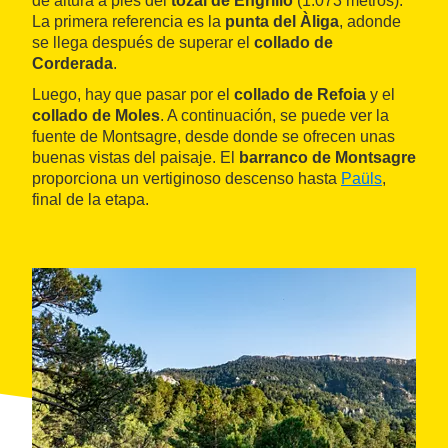
de altura a pies del
tozal de Engrilló
(1.073 metros).
La primera referencia es la
punta del Àliga
, adonde
se llega después de superar el
collado de
Corderada
.
Luego, hay que pasar por el
collado de Refoia
y el
collado de Moles
. A continuación, se puede ver la
fuente de Montsagre, desde donde se ofrecen unas
buenas vistas del paisaje. El
barranco de Montsagre
proporciona un vertiginoso descenso hasta
Paüls
,
final de la etapa.