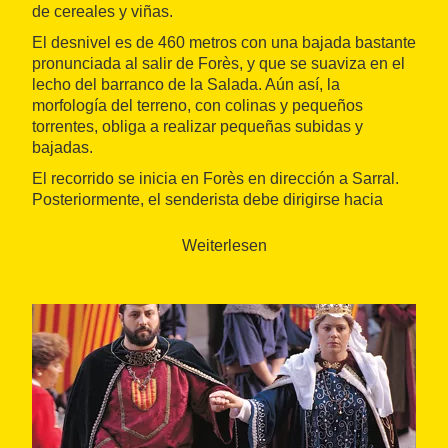
de cereales y viñas.
El desnivel es de 460 metros con una bajada bastante
pronunciada al salir de Forès, y que se suaviza en el
lecho del barranco de la Salada. Aún así, la
morfología del terreno, con colinas y pequeños
torrentes, obliga a realizar pequeñas subidas y
bajadas.
El recorrido se inicia en Forès en dirección a Sarral.
Posteriormente, el senderista debe dirigirse hacia
Ollers, de allí hacia Pira, y después hacia la Guàrdia
dels Prats, para acabar la ruta en Montblanc.
Weiterlesen
En el término municipal de Sarral son de gran
relevancia las paredes centenarias, que presentan
una curiosa forma de colocación de las piedras
conocida como
opus spicatum
, que en castellano
significa "en forma de espiga". También son puntos de
interés los barrancales de donde se extraía el yeso
para los hornos de Rocacorba y, más adelante, la
vegetación de la ribera del torrente de la Salada,
donde se erige una presa romana de derivación que