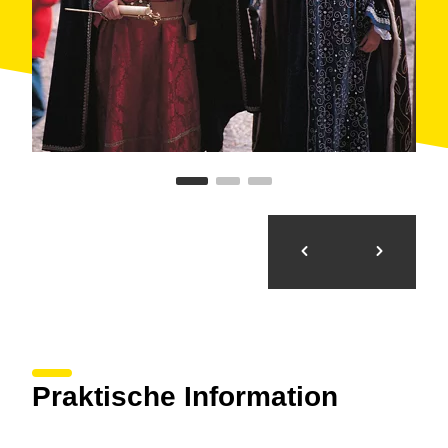
elevaba el nivel del agua, desviándola hacia un
canal. Se conserva solo la parte derecha del dique,
que fue utilizado en época romana y en la edad
media. Cerca de la presa pueden encontrarse otros
restos de la época romana. Finalmente, cabe destacar
las bodegas modernistas y las vistas que se
contemplan desde los puntos más elevados como
Forès, Ollers, los llanos de las canteras de Pira o la
Guàrdia dels Prats.
Praktische Information